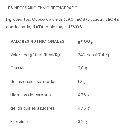
*ES NECESARIO ENVÍO REFRIGERADO*
Ingredientes: Queso de untar (
LÁCTEOS)
, azúcar,
LECHE
condensada,
NATA
, maicena,
HUEVOS
.
VALORES NUTRICIONALES
g/100g
Valor energético (Kcal/Kj)
242 Kcal/1014 Kj
Grasas
2,8 g
de las cuales saturadas
1,2 g
Hidratos de carbono
47,8 g
de los cuales azúcares
47,8 g
Proteínas
3,2 g