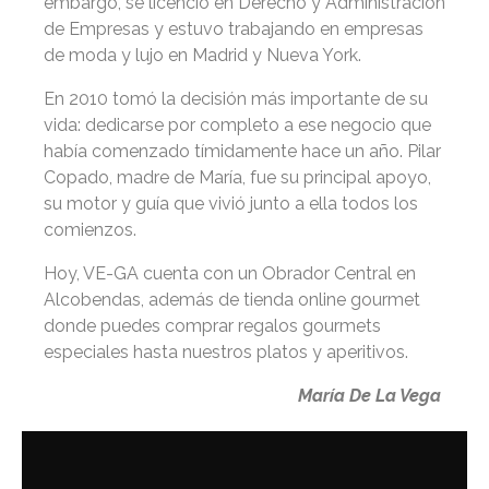
embargo, se licenció en Derecho y Administración
de Empresas y estuvo trabajando en empresas
de moda y lujo en Madrid y Nueva York.
En 2010 tomó la decisión más importante de su
vida: dedicarse por completo a ese negocio que
había comenzado tímidamente hace un año. Pilar
Copado, madre de María, fue su principal apoyo,
su motor y guía que vivió junto a ella todos los
comienzos.
Hoy, VE-GA cuenta con un Obrador Central en
Alcobendas, además de tienda online gourmet
donde puedes comprar regalos gourmets
especiales hasta nuestros platos y aperitivos.
María De La Vega