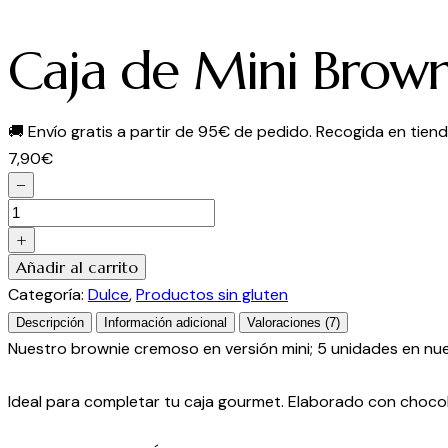
Caja de Mini Brown
🚚
Envío gratis a partir de 95€ de pedido. Recogida en tienda
7,90
€
−
Caja
de
+
Mini
Añadir al carrito
Brownies
Categoría:
Dulce
,
Productos sin gluten
cantidad
Descripción
Información adicional
Valoraciones (7)
Nuestro brownie cremoso en versión mini; 5 unidades en nue
Ideal para completar tu caja gourmet. Elaborado con choc