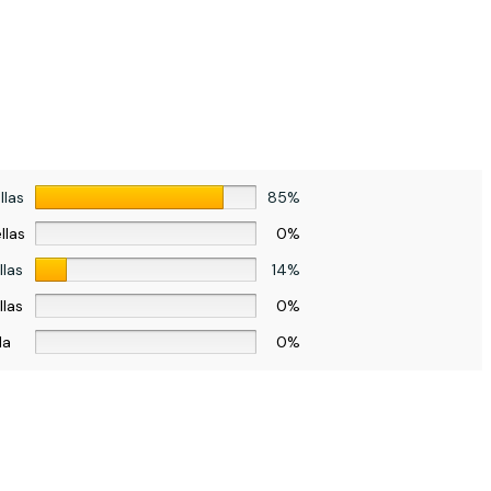
llas
85%
llas
0%
llas
14%
llas
0%
la
0%