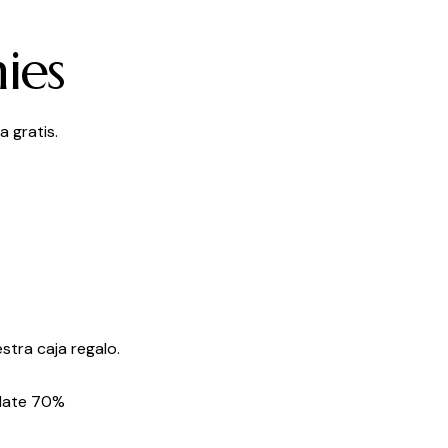
ies
 gratis.
stra caja regalo.
olate 70%