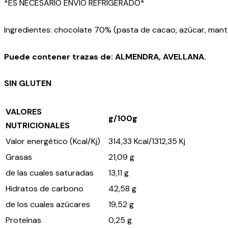
*ES NECESARIO ENVÍO REFRIGERADO*
Ingredientes: chocolate 70% (pasta de cacao, azúcar, mant
Puede contener trazas de: ALMENDRA, AVELLANA.
SIN GLUTEN
VALORES
g/100g
NUTRICIONALES
Valor energético (Kcal/Kj)
314,33 Kcal/1312,35 Kj
Grasas
21,09 g
de las cuales saturadas
13,11 g
Hidratos de carbono
42,58 g
de los cuales azúcares
19,52 g
Proteínas
0,25 g