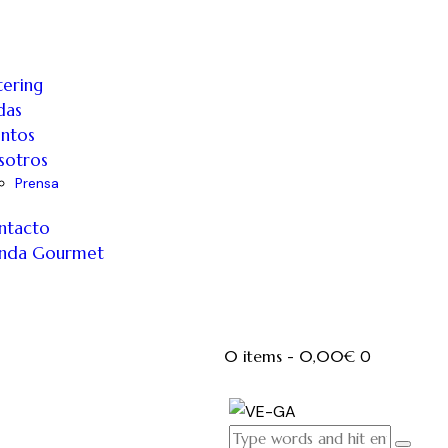
ering
das
entos
sotros
Prensa
ntacto
enda Gourmet
0 items
-
0,00€
0