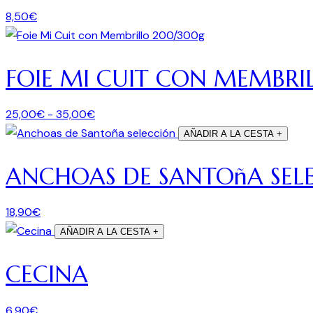
8,50
€
FOIE MI CUIT CON MEMBR
25,00
€
-
35,00
€
AÑADIR A LA CESTA
+
ANCHOAS DE SANTOñA SEL
18,90
€
AÑADIR A LA CESTA
+
CECINA
6,90
€