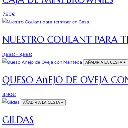
7,90
€
NUESTRO COULANT PARA T
3,99
€
-
8,99
€
AÑADIR A LA CESTA
+
QUESO AñEJO DE OVEJA C
4,90
€
AÑADIR A LA CESTA
+
GILDAS