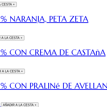
A CESTA
+
% NARANJA, PETA ZETA
 A LA CESTA
+
0% CON CREMA DE CASTAñA
R A LA CESTA
+
% CON PRALINé DE AVELLA
AÑADIR A LA CESTA
+