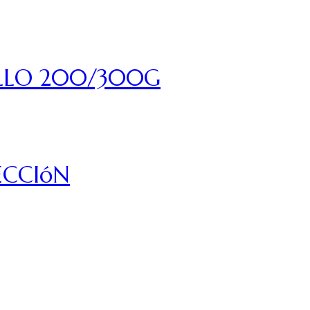
ILLO 200/300G
ECCIóN