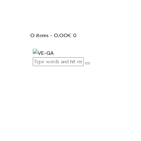
0 items
-
0,00€
0