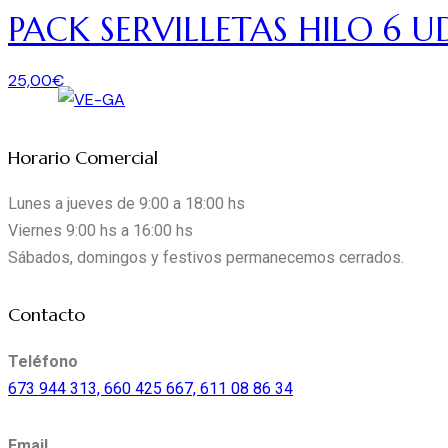
PACK SERVILLETAS HILO 6 U
25,00
€
Horario Comercial
Lunes a jueves de 9:00 a 18:00 hs
Viernes 9:00 hs a 16:00 hs
Sábados, domingos y festivos permanecemos cerrados.
instagram
facebook-
mail-
Contacto
1
empty
Teléfono
673 944 313, 660 425 667, 611 08 86 34
Email