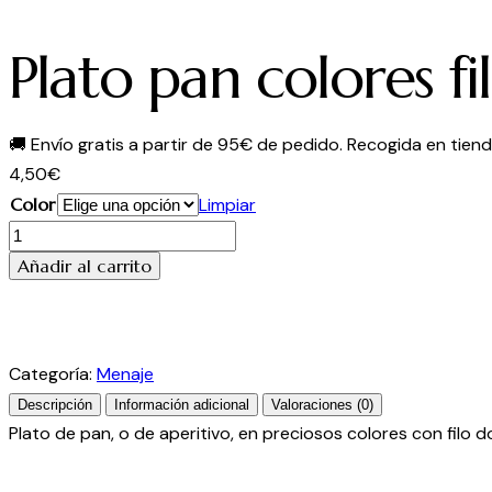
Plato pan colores f
🚚
Envío gratis a partir de 95€ de pedido. Recogida en tienda
4,50
€
Color
Limpiar
Plato
pan
Añadir al carrito
colores
filo
dorado
Categoría:
Menaje
cantidad
Descripción
Información adicional
Valoraciones (0)
Plato de pan, o de aperitivo, en preciosos colores con filo d