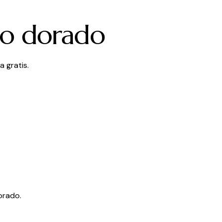
ilo dorado
 gratis.
orado.