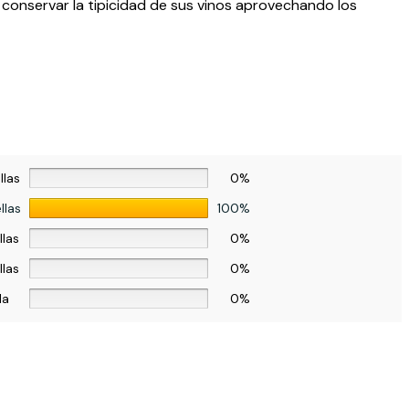
r conservar la tipicidad de sus vinos aprovechando los
llas
0%
llas
100%
llas
0%
llas
0%
la
0%