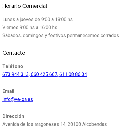
Horario Comercial
Lunes a jueves de 9:00 a 18:00 hs
Viernes 9:00 hs a 16:00 hs
Sábados, domingos y festivos permanecemos cerrados.
instagram
facebook-
mail-
Contacto
1
empty
Teléfono
673 944 313, 660 425 667, 611 08 86 34
Email
Info@ve-ga.es
Dirección
Avenida de los aragoneses 14, 28108 Alcobendas