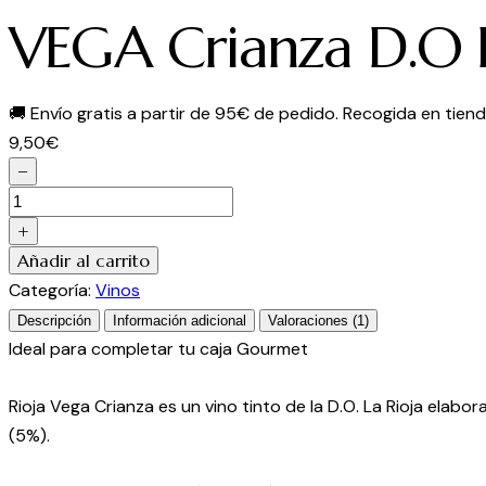
VEGA Crianza D.O 
🚚
Envío gratis a partir de 95€ de pedido. Recogida en tienda
9,50
€
−
VEGA
Crianza
+
D.O
Añadir al carrito
Rioja
Categoría:
Vinos
cantidad
Descripción
Información adicional
Valoraciones (1)
Ideal para completar tu caja Gourmet
Rioja Vega Crianza es un vino tinto de la D.O. La Rioja ela
(5%).