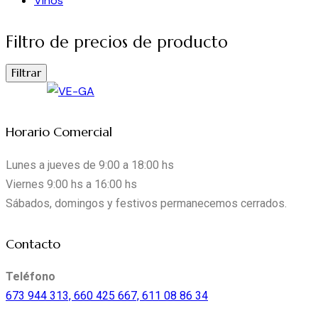
Vinos
Filtro de precios de producto
Filtrar
Horario Comercial
Lunes a jueves de 9:00 a 18:00 hs
Viernes 9:00 hs a 16:00 hs
Sábados, domingos y festivos permanecemos cerrados.
instagram
facebook-
mail-
Contacto
1
empty
Teléfono
673 944 313, 660 425 667, 611 08 86 34