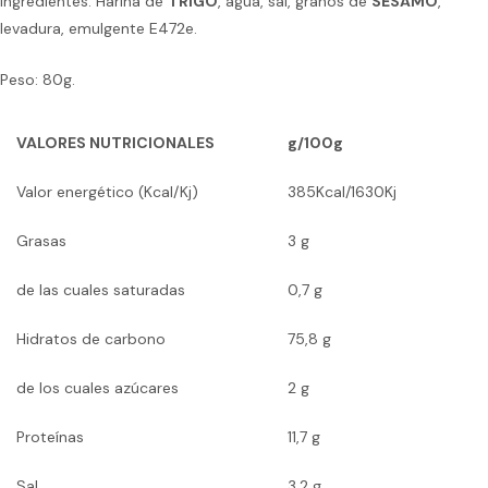
Ingredientes: Harina de
TRIGO
, agua, sal, granos de
SÉSAMO
,
levadura, emulgente E472e.
Peso: 80g.
VALORES NUTRICIONALES
g/100g
Valor energético (Kcal/Kj)
385Kcal/1630Kj
Grasas
3 g
de las cuales saturadas
0,7 g
Hidratos de carbono
75,8 g
de los cuales azúcares
2 g
Proteínas
11,7 g
Sal
3,2 g