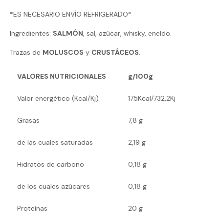
*ES NECESARIO ENVÍO REFRIGERADO*
Ingredientes:
SALMÓN
, sal, azúcar, whisky, eneldo.
Trazas de
MOLUSCOS
y
CRUSTÁCEOS
.
VALORES NUTRICIONALES
g/100g
Valor energético (Kcal/Kj)
175Kcal/732,2Kj
Grasas
7,8 g
de las cuales saturadas
2,19 g
Hidratos de carbono
0,18 g
de los cuales azúcares
0,18 g
Proteínas
20 g