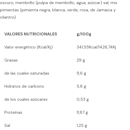
oscuro, membrillo (pulpa de membrillo, agua, azúcar) sal, mix
pimientas (pimienta negra, blanca, verde, rosa, de Jamaica y
cilantro).
VALORES NUTRICIONALES
g/100g
Valor energético (Kcal/Kj)
341,55Kcal/1426,74Kj
Grasas
29 g
de las cuales saturadas
9,6 g
Hidratos de carbono
5,8 g
de los cuales azúcares
0,53 g
Proteínas
11,87 g
Sal
1,25 g