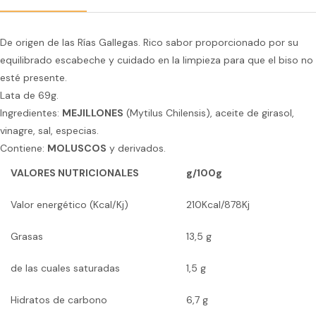
De origen de las Rías Gallegas. Rico sabor proporcionado por su
equilibrado escabeche y cuidado en la limpieza para que el biso no
esté presente.
Lata de 69g.
Ingredientes:
MEJILLONES
(Mytilus Chilensis), aceite de girasol,
vinagre, sal, especias.
Contiene:
MOLUSCOS
y derivados.
VALORES NUTRICIONALES
g/100g
Valor energético (Kcal/Kj)
210Kcal/878Kj
Grasas
13,5 g
de las cuales saturadas
1,5 g
Hidratos de carbono
6,7 g