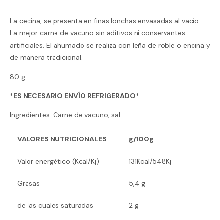
La cecina, se presenta en finas lonchas envasadas al vacío.
La mejor carne de vacuno sin aditivos ni conservantes
artificiales. El ahumado se realiza con leña de roble o encina y
de manera tradicional.
80 g
*
ES NECESARIO ENVÍO REFRIGERADO
*
Ingredientes: Carne de vacuno, sal.
VALORES NUTRICIONALES
g/100g
Valor energético (Kcal/Kj)
131Kcal/548Kj
Grasas
5,4 g
de las cuales saturadas
2 g